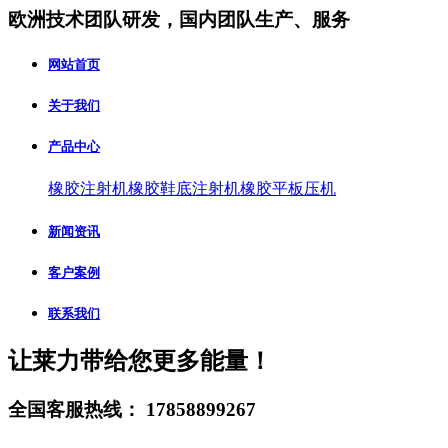
欧洲技术团队研发，国内团队生产、服务
网站首页
关于我们
产品中心
橡胶注射机
橡胶鞋底注射机
橡胶平板压机
新闻资讯
客户案例
联系我们
让莱力带给您更多能量！
全国客服热线：
17858899267