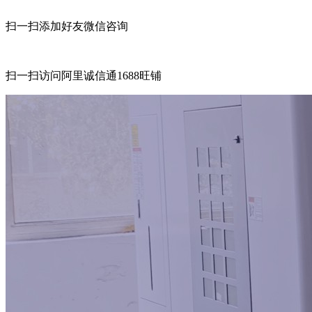
扫一扫添加好友微信咨询
扫一扫访问阿里诚信通1688旺铺