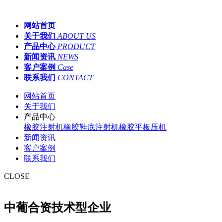
网站首页
关于我们
ABOUT US
产品中心
PRODUCT
新闻资讯
NEWS
客户案例
Case
联系我们
CONTACT
网站首页
关于我们
产品中心
橡胶注射机
橡胶鞋底注射机
橡胶平板压机
新闻资讯
客户案例
联系我们
CLOSE
中葡合资技术型企业