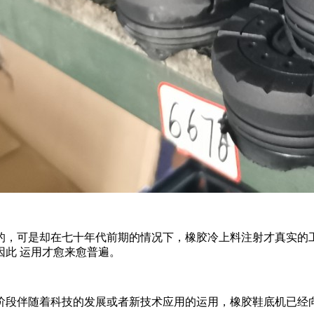
出的，可是却在七十年代前期的情况下，橡胶冷上料注射才真实的
此 运用才愈来愈普遍。
阶段伴随着科技的发展或者新技术应用的运用，橡胶鞋底机已经