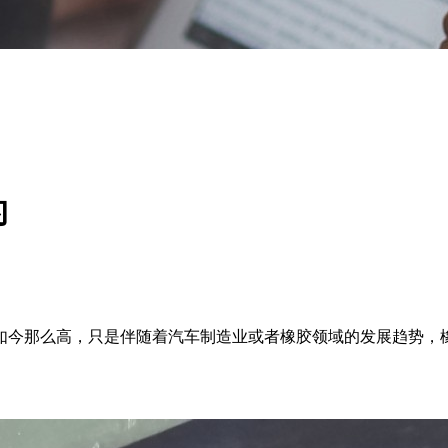
的
如今那么高，只是伴随着汽车制造业或者橡胶领域的发展趋势，