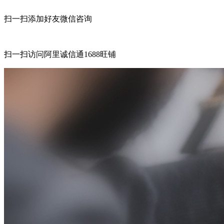
扫一扫添加好友微信咨询
扫一扫访问阿里诚信通1688旺铺