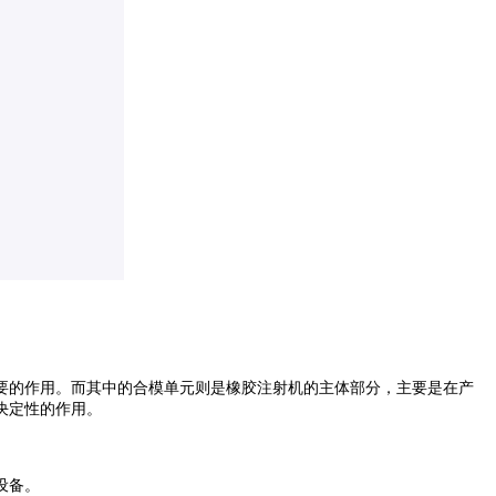
要的作用。而其中的合模单元则是橡胶注射机的主体部分，主要是在产
决定性的作用。
设备。