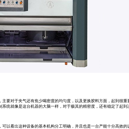
，主要对于夹气还有焦少喝密度的均匀度，以及更换胶料方面，起到很重
制系统就像是这台机器的大脑一样，对于极其的精密度，还有稳定了起到
，可以看出这种设备的基本机构分工明确，并且也是一台产能十分高效的