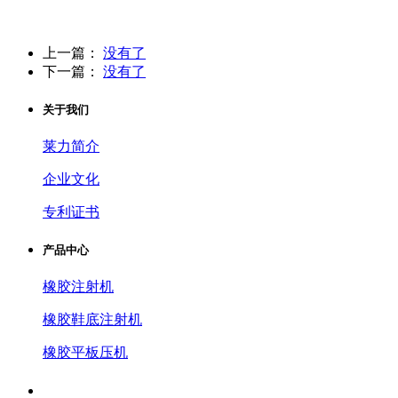
上一篇：
没有了
下一篇：
没有了
关于我们
莱力简介
企业文化
专利证书
产品中心
橡胶注射机
橡胶鞋底注射机
橡胶平板压机
客户案例