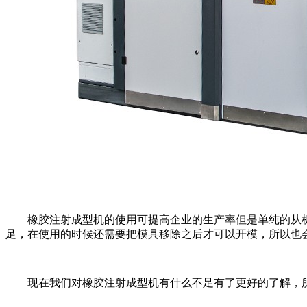
橡胶注射成型机的使用可提高企业的生产率但是单纯的从
足，在使用的时候还需要把模具移除之后才可以开模，所以也
现在我们对橡胶注射成型机有什么不足有了更好的了解，