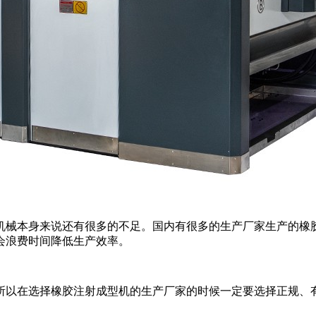
机械本身来说还有很多的不足。国内有很多的生产厂家生产的橡
会浪费时间降低生产效率。
所以在选择橡胶注射成型机的生产厂家的时候一定要选择正规、