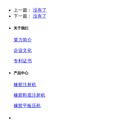
上一篇：
没有了
下一篇：
没有了
关于我们
莱力简介
企业文化
专利证书
产品中心
橡胶注射机
橡胶鞋底注射机
橡胶平板压机
客户案例