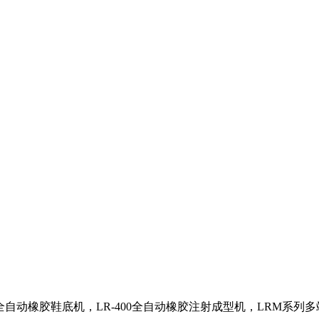
列全自动橡胶鞋底机，LR-400全自动橡胶注射成型机，LRM