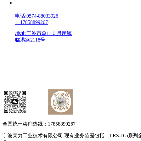
联系我们
电话:0574-88033926
17858899267
地址:宁波市象山县贤庠镇
临港路2118号
全国统一咨询热线：17858899267
宁波莱力工业技术有限公司 现有业务范围包括：LRS-165系