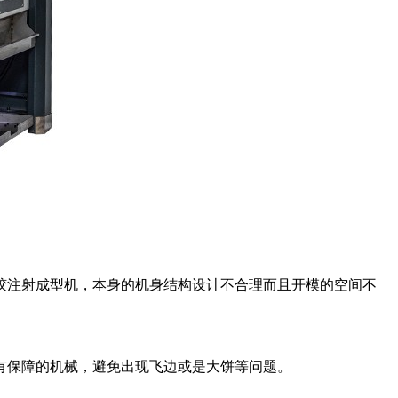
胶注射成型机，本身的机身结构设计不合理而且开模的空间不
有保障的机械，避免出现飞边或是大饼等问题。