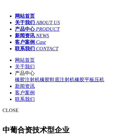
网站首页
关于我们
ABOUT US
产品中心
PRODUCT
新闻资讯
NEWS
客户案例
Case
联系我们
CONTACT
网站首页
关于我们
产品中心
橡胶注射机
橡胶鞋底注射机
橡胶平板压机
新闻资讯
客户案例
联系我们
CLOSE
中葡合资技术型企业