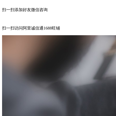
扫一扫添加好友微信咨询
扫一扫访问阿里诚信通1688旺铺