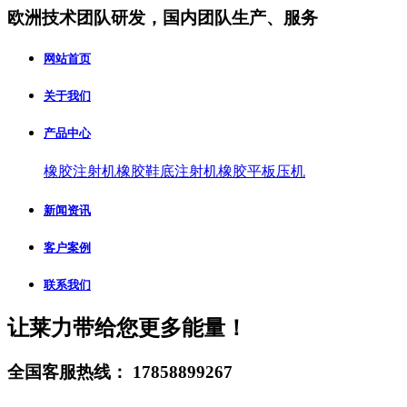
欧洲技术团队研发，国内团队生产、服务
网站首页
关于我们
产品中心
橡胶注射机
橡胶鞋底注射机
橡胶平板压机
新闻资讯
客户案例
联系我们
让莱力带给您更多能量！
全国客服热线：
17858899267