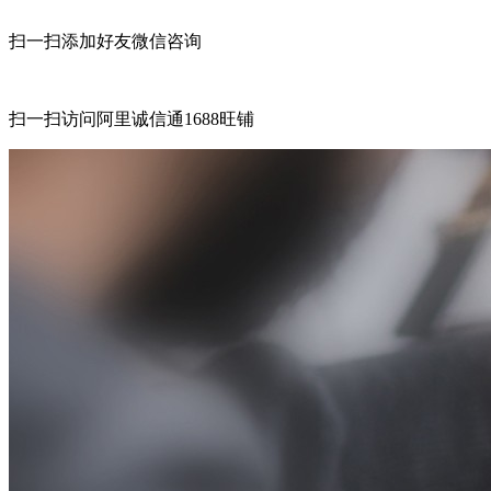
扫一扫添加好友微信咨询
扫一扫访问阿里诚信通1688旺铺