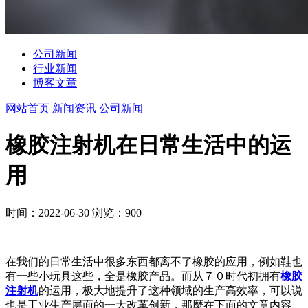
公司新闻
行业新闻
博客文章
网站首页
新闻资讯
公司新闻
橡胶注射机在日常生活中的运
用
时间：2022-06-30
浏览：900
在我们的日常生活中很多东西都离不了橡胶的应用，例如鞋也
有一些小玩具这些，全是橡胶产品。而从７０时代初拥有
橡胶
注射机
的运用，极大地提升了这种领域的生产高效率，可以说
也是工业生产层面的一大改革创新，那麼在下面的文章内容