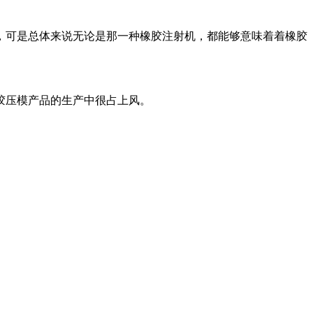
，可是总体来说无论是那一种橡胶注射机，都能够意味着着橡胶
胶压模产品的生产中很占上风。