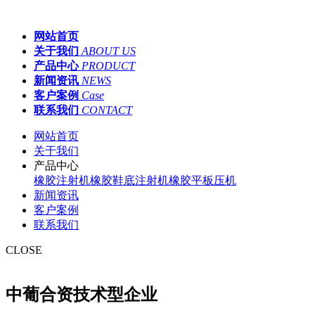
网站首页
关于我们
ABOUT US
产品中心
PRODUCT
新闻资讯
NEWS
客户案例
Case
联系我们
CONTACT
网站首页
关于我们
产品中心
橡胶注射机
橡胶鞋底注射机
橡胶平板压机
新闻资讯
客户案例
联系我们
CLOSE
中葡合资技术型企业