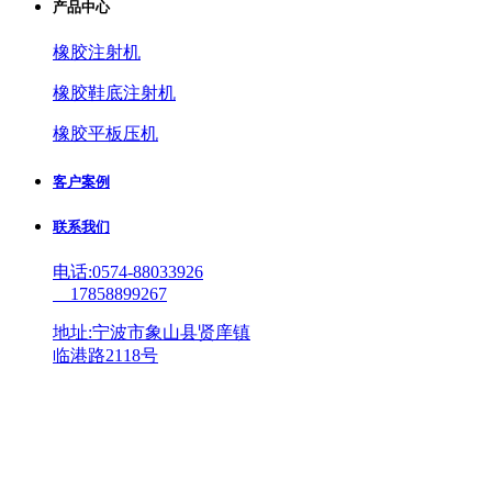
产品中心
橡胶注射机
橡胶鞋底注射机
橡胶平板压机
客户案例
联系我们
电话:0574-88033926
17858899267
地址:宁波市象山县贤庠镇
临港路2118号