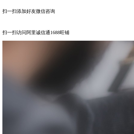
扫一扫添加好友微信咨询
扫一扫访问阿里诚信通1688旺铺