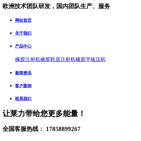
欧洲技术团队研发，国内团队生产、服务
网站首页
关于我们
产品中心
橡胶注射机
橡胶鞋底注射机
橡胶平板压机
新闻资讯
客户案例
联系我们
让莱力带给您更多能量！
全国客服热线：
17858899267