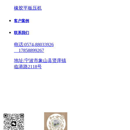
橡胶平板压机
客户案例
联系我们
电话:0574-88033926
17858899267
地址:宁波市象山县贤庠镇
临港路2118号