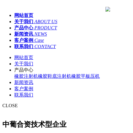
网站首页
关于我们
ABOUT US
产品中心
PRODUCT
新闻资讯
NEWS
客户案例
Case
联系我们
CONTACT
网站首页
关于我们
产品中心
橡胶注射机
橡胶鞋底注射机
橡胶平板压机
新闻资讯
客户案例
联系我们
CLOSE
中葡合资技术型企业