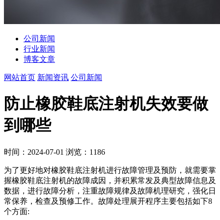
公司新闻
行业新闻
博客文章
网站首页
新闻资讯
公司新闻
防止橡胶鞋底注射机失效要做
到哪些
时间：2024-07-01
浏览：1186
为了更好地对橡胶鞋底注射机进行故障管理及预防，就需要掌
握橡胶鞋底注射机的故障成因，并积累常发及典型故障信息及
数据，进行故障分析，注重故障规律及故障机理研究，强化日
常保养，检查及预修工作。故障处理展开程序主要包括如下8
个方面: