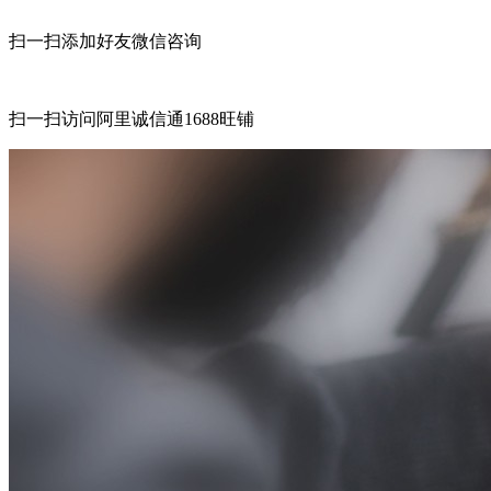
扫一扫添加好友微信咨询
扫一扫访问阿里诚信通1688旺铺