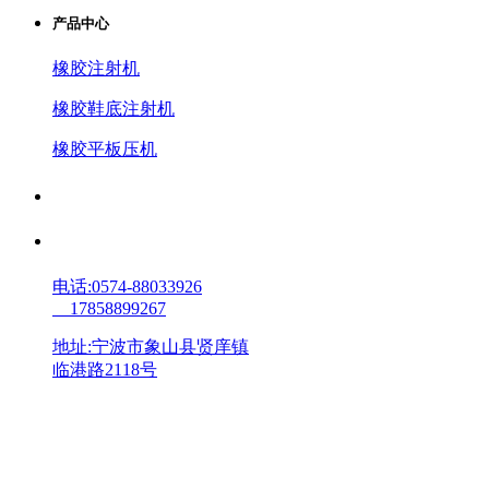
产品中心
橡胶注射机
橡胶鞋底注射机
橡胶平板压机
客户案例
联系我们
电话:0574-88033926
17858899267
地址:宁波市象山县贤庠镇
临港路2118号