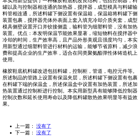
本实用新型提供了一种橡胶鞋底机改良结构，包括控制器，料
罐以及与控制器相连通的加热器，搅拌器，成型模具与料罐输
料管相连通，所述料罐下侧设置有保温箱，保温箱将料罐下侧
装置包裹，搅拌器壳体外表面上套入填充冷却介质夹套，成型
模具侧壁设置开口并铰接侧盖，输料管为细塑料管，没有加热
装置。优点：本发明保温节能效果显著，缩短物料在搅拌器中
冷却的时间，生产效率高，且产品外形美观且强度均匀，本实
用新型通过细塑料管进行材料的运输，能够节省原料，减少浪
费和提高企业的生产效率，适合在同类聚氨酯弹性体铸造机上
使用。
橡胶鞋底机料罐改进包括料罐，控制柜，管道，电控元件等。
所述制品的管路上设置有保温夹层，所述料罐下侧设置有包裹
在料罐下端的保温盒，所述保温盒中设置有加热装置，所述加
热装置通过控制柜进行控制。本实用新型具有能够降低控制器
控制次数和延长使用寿命以及降低料罐散热效果明显等有益效
果。
上一篇：
没有了
下一篇：
没有了