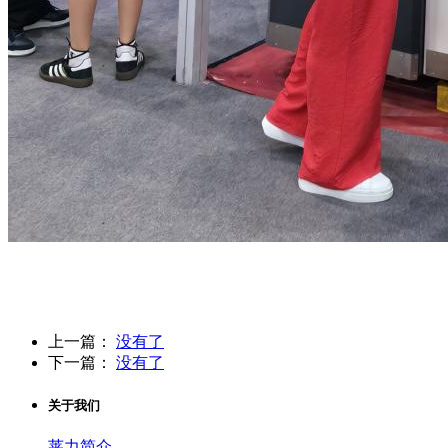
上一篇：
没有了
下一篇：
没有了
关于我们
莱力简介