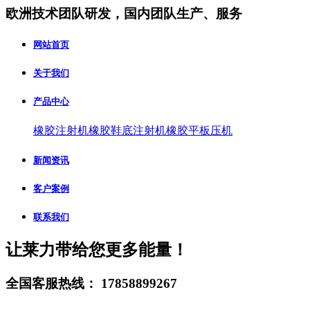
欧洲技术团队研发，国内团队生产、服务
网站首页
关于我们
产品中心
橡胶注射机
橡胶鞋底注射机
橡胶平板压机
新闻资讯
客户案例
联系我们
让莱力带给您更多能量！
全国客服热线：
17858899267