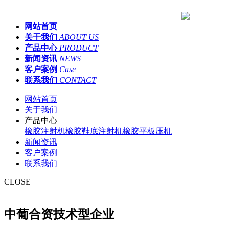
网站首页
关于我们
ABOUT US
产品中心
PRODUCT
新闻资讯
NEWS
客户案例
Case
联系我们
CONTACT
网站首页
关于我们
产品中心
橡胶注射机
橡胶鞋底注射机
橡胶平板压机
新闻资讯
客户案例
联系我们
CLOSE
中葡合资技术型企业