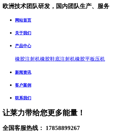
欧洲技术团队研发，国内团队生产、服务
网站首页
关于我们
产品中心
橡胶注射机
橡胶鞋底注射机
橡胶平板压机
新闻资讯
客户案例
联系我们
让莱力带给您更多能量！
全国客服热线：
17858899267