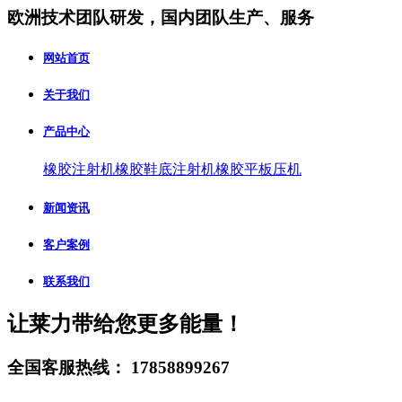
欧洲技术团队研发，国内团队生产、服务
网站首页
关于我们
产品中心
橡胶注射机
橡胶鞋底注射机
橡胶平板压机
新闻资讯
客户案例
联系我们
让莱力带给您更多能量！
全国客服热线：
17858899267