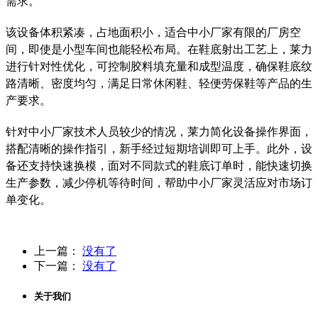
需求。
该设备体积紧凑，占地面积小，适合中小厂家有限的厂房空
间，即使是小型车间也能轻松布局。在鞋底射出工艺上，莱力
进行针对性优化，可控制胶料填充量和成型温度，确保鞋底纹
路清晰、密度均匀，满足日常休闲鞋、轻便劳保鞋等产品的生
产要求。
针对中小厂家技术人员较少的情况，莱力简化设备操作界面，
搭配清晰的操作指引，新手经过短期培训即可上手。此外，设
备还支持快速换模，面对不同款式的鞋底订单时，能快速切换
生产参数，减少停机等待时间，帮助中小厂家灵活应对市场订
单变化。
上一篇：
没有了
下一篇：
没有了
关于我们