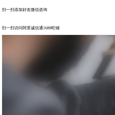
扫一扫添加好友微信咨询
扫一扫访问阿里诚信通1688旺铺