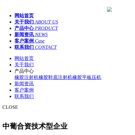
网站首页
关于我们
ABOUT US
产品中心
PRODUCT
新闻资讯
NEWS
客户案例
Case
联系我们
CONTACT
网站首页
关于我们
产品中心
橡胶注射机
橡胶鞋底注射机
橡胶平板压机
新闻资讯
客户案例
联系我们
CLOSE
中葡合资技术型企业