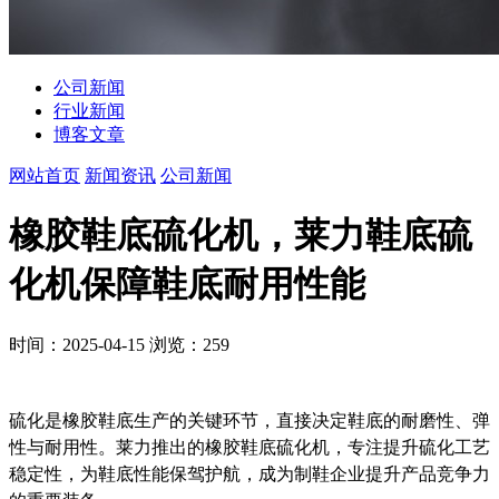
公司新闻
行业新闻
博客文章
网站首页
新闻资讯
公司新闻
橡胶鞋底硫化机，莱力鞋底硫
化机保障鞋底耐用性能
时间：2025-04-15
浏览：259
硫化是橡胶鞋底生产的关键环节，直接决定鞋底的耐磨性、弹
性与耐用性。莱力推出的橡胶鞋底硫化机，专注提升硫化工艺
稳定性，为鞋底性能保驾护航，成为制鞋企业提升产品竞争力