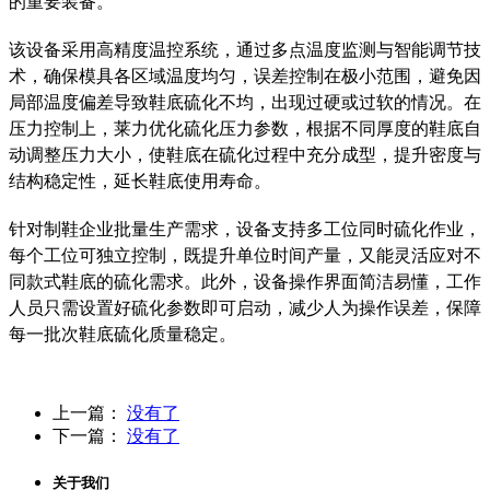
的重要装备。
该设备采用高精度温控系统，通过多点温度监测与智能调节技
术，确保模具各区域温度均匀，误差控制在极小范围，避免因
局部温度偏差导致鞋底硫化不均，出现过硬或过软的情况。在
压力控制上，莱力优化硫化压力参数，根据不同厚度的鞋底自
动调整压力大小，使鞋底在硫化过程中充分成型，提升密度与
结构稳定性，延长鞋底使用寿命。
针对制鞋企业批量生产需求，设备支持多工位同时硫化作业，
每个工位可独立控制，既提升单位时间产量，又能灵活应对不
同款式鞋底的硫化需求。此外，设备操作界面简洁易懂，工作
人员只需设置好硫化参数即可启动，减少人为操作误差，保障
每一批次鞋底硫化质量稳定。
上一篇：
没有了
下一篇：
没有了
关于我们