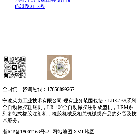
临港路2118号
全国统一咨询热线：17858899267
宁波莱力工业技术有限公司 现有业务范围包括：LRS-165系列
全自动橡胶鞋底机，LR-400全自动橡胶注射成型机，LRM系
列多站式橡胶注射机，橡胶机械及相关机械类产品的外贸及技
术服务。
浙ICP备18007163号-2 | 网站地图 XML地图