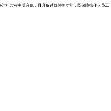
备运行过程中噪音低，且具备过载保护功能，既保障操作人员工