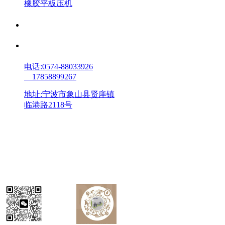
橡胶平板压机
客户案例
联系我们
电话:0574-88033926
17858899267
地址:宁波市象山县贤庠镇
临港路2118号