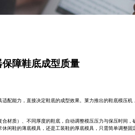
器保障鞋底成型质量
具适配能力，直接决定鞋底的成型效果。莱力推出的鞋底模压机
复合材质）、不同厚度的鞋底，自动调整模压压力与保压时间，
常休闲鞋的薄底模具，还是工装鞋的厚底模具，只需简单调整固