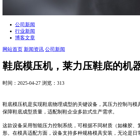
公司新闻
行业新闻
博客文章
网站首页
新闻资讯
公司新闻
鞋底模压机，莱力压鞋底的机
时间：2025-04-27
浏览：313
鞋底模压机是实现鞋底物理成型的关键设备，其压力控制与模
保障鞋底成型质量，适配制鞋企业多款式生产需求。
这款设备采用智能压力控制系统，可根据不同材质（如橡胶、
形。在模具适配方面，设备支持多种规格模具安装，无论是日