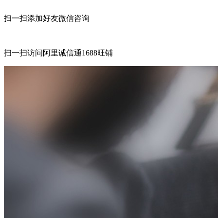
扫一扫添加好友微信咨询
扫一扫访问阿里诚信通1688旺铺