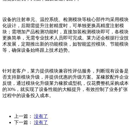
设备的注射单元、温控系统、检测模块等核心部件均采用模块
化设计，后期需提升注射精度时，可单独更换高精度注射模
块；需增加产品检测功能时，直接加装检测模块即可，各模块
更换简单，无需专业技术人员即可完成。莱力还会根据行业技
术发展，定期推出新的功能模块，如智能监控模块、节能模块
等，确保设备始终跟上技术趋势。
针对老客户，莱力提供模块兼容性评估服务，判断现有设备是
否支持新模块升级，并提供优惠的升级方案。某橡胶配件企业
反馈，通过模块化升级莱力橡胶成型机，仅花费整机采购成本
的30%，就实现了设备性能的大幅提升，有效控制了业务扩张
过程中的设备投入成本。
上一篇：
没有了
下一篇：
没有了