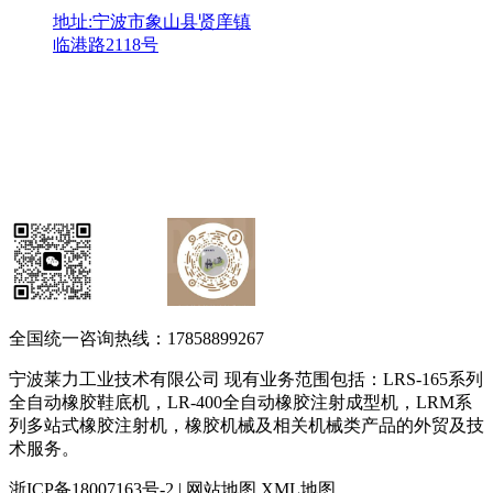
地址:宁波市象山县贤庠镇
临港路2118号
全国统一咨询热线：17858899267
宁波莱力工业技术有限公司 现有业务范围包括：LRS-165系列
全自动橡胶鞋底机，LR-400全自动橡胶注射成型机，LRM系
列多站式橡胶注射机，橡胶机械及相关机械类产品的外贸及技
术服务。
浙ICP备18007163号-2 | 网站地图 XML地图