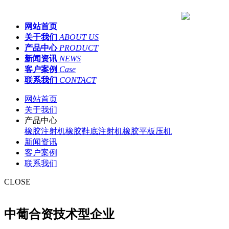
网站首页
关于我们
ABOUT US
产品中心
PRODUCT
新闻资讯
NEWS
客户案例
Case
联系我们
CONTACT
网站首页
关于我们
产品中心
橡胶注射机
橡胶鞋底注射机
橡胶平板压机
新闻资讯
客户案例
联系我们
CLOSE
中葡合资技术型企业