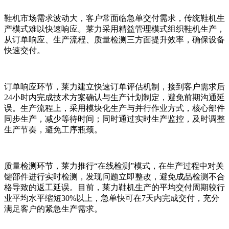
鞋机市场需求波动大，客户常面临急单交付需求，传统鞋机生
产模式难以快速响应。莱力采用精益管理模式组织鞋机生产，
从订单响应、生产流程、质量检测三方面提升效率，确保设备
快速交付。
订单响应环节，莱力建立快速订单评估机制，接到客户需求后
24小时内完成技术方案确认与生产计划制定，避免前期沟通延
误。生产流程上，采用模块化生产与并行作业方式，核心部件
同步生产，减少等待时间；同时通过实时生产监控，及时调整
生产节奏，避免工序瓶颈。
质量检测环节，莱力推行“在线检测”模式，在生产过程中对关
键部件进行实时检测，发现问题立即整改，避免成品检测不合
格导致的返工延误。目前，莱力鞋机生产的平均交付周期较行
业平均水平缩短30%以上，急单快可在7天内完成交付，充分
满足客户的紧急生产需求。